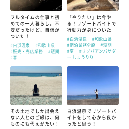
フルタイムの仕事と初
「やりたい」は今や
めての一人暮らし。不
る！リゾートバイトで
安だったけど、自信が
行動力が身についた
ついた！
#白浜温泉
#和歌山県
#宿泊業務全般
#短期
#白浜温泉
#和歌山県
#夏
#リゾバアンバサダ
#販売・売店業務
#短期
ー しょうりり
#春
その土地でしか出会え
白浜温泉でリゾートバ
ない人とのご縁は、何
イトをして心から良か
ものにも代えがたい！
ったと思う！