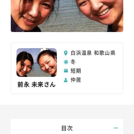
白浜温泉 和歌山県
冬
短期
仲居
前永 未来さん
目次