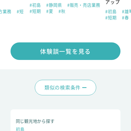
アップ
#初島
#静岡県
#販売・売店業務
#短期
#夏
#秋
方業務
#短
#初島
#雄
#短期
#春
体験談一覧を見る
類似の検索条件
同じ観光地から探す
初島