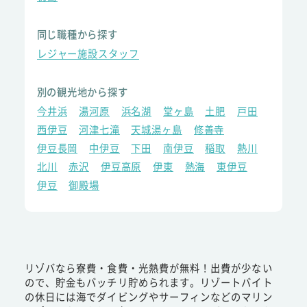
同じ職種から探す
レジャー施設スタッフ
別の観光地から探す
今井浜
湯河原
浜名湖
堂ヶ島
土肥
戸田
西伊豆
河津七滝
天城湯ヶ島
修善寺
伊豆長岡
中伊豆
下田
南伊豆
稲取
熱川
北川
赤沢
伊豆高原
伊東
熱海
東伊豆
伊豆
御殿場
リゾバなら寮費・食費・光熱費が無料！出費が少ない
ので、貯金もバッチリ貯められます。リゾートバイト
の休日には海でダイビングやサーフィンなどのマリン