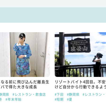
になる前に飛び込んだ離島生
リゾートバイト4回目。不
ゾバで得た大きな成長
けど自分から行動できるよ
静岡県
#レストラン・飲食店
#下田
#静岡県
#レストラン
冬
#年末年始
#短期
#夏