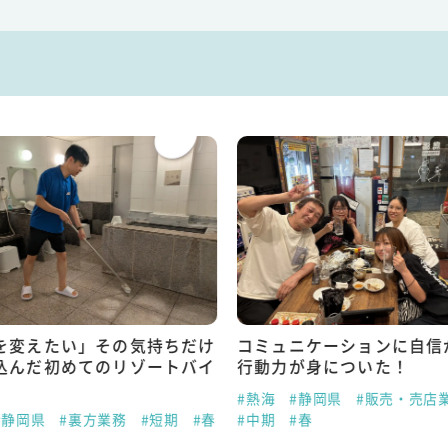
を変えたい」その気持ちだけ
コミュニケーションに自信
込んだ初めてのリゾートバイ
行動力が身についた！
#熱海
#静岡県
#販売・売店
#静岡県
#裏方業務
#短期
#春
#中期
#春