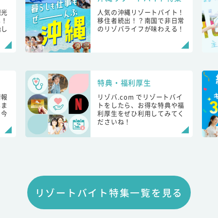
観光
人気の沖縄リゾートバイト！
し！
移住者続出！？南国で非日常
始し
のリゾバライフが味わえる！
特典・福利厚生
情報
リゾバ.com でリゾートバイ
しま
トをしたら、お得な特典や福
も今
利厚生をぜひ利用してみてく
ださいね！
リゾートバイト特集一覧を見る