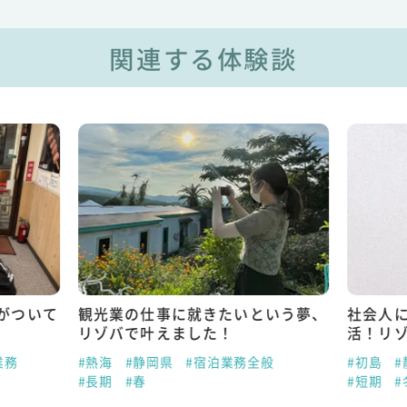
関連する体験談
がついて
観光業の仕事に就きたいという夢、
社会人
リゾバで叶えました！
活！リ
業務
#熱海
#静岡県
#宿泊業務全般
#初島
#
#長期
#春
#短期
#