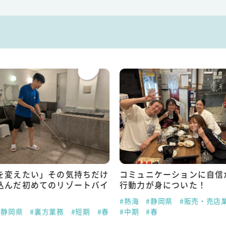
だけ
コミュニケーションに自信がついて
観光業の仕事
バイ
行動力が身についた！
リゾバで叶え
#熱海
#静岡県
#販売・売店業務
#熱海
#静岡県
#春
#中期
#春
#長期
#春