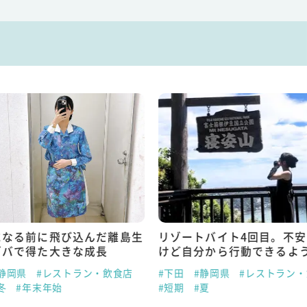
生
リゾートバイト4回目。不安だった
リゾートバイ
けど自分から行動できるように！
い切って行っ
#下田
#静岡県
#レストラン・飲食店
#初島
#静岡県
#短期
#夏