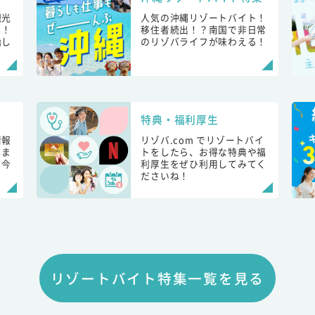
観光
人気の沖縄リゾートバイト！
し！
移住者続出！？南国で非日常
始し
のリゾバライフが味わえる！
特典・福利厚生
情報
リゾバ.com でリゾートバイ
しま
トをしたら、お得な特典や福
も今
利厚生をぜひ利用してみてく
ださいね！
リゾートバイト特集一覧を見る