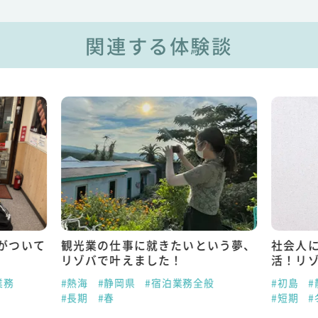
関連する体験談
に就きたいという夢、
社会人になる前に飛び込んだ離島
ました！
活！リゾバで得た大きな成長
#宿泊業務全般
#初島
#静岡県
#レストラン・飲食店
#短期
#冬
#年末年始