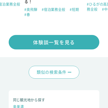
る！
宿泊業務全般
#ひるがの高
務全般
#
#奥飛騨
#宿泊業務全般
#短期
#春
体験談一覧を見る
類似の検索条件
同じ観光地から探す
奥美濃