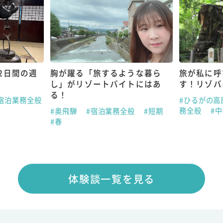
2日間の週
胸が躍る「旅するような暮ら
旅が私に呼
し」がリゾートバイトにはあ
す！リゾバ
る！
宿泊業務全般
#ひるがの高
務全般
#
#奥飛騨
#宿泊業務全般
#短期
#春
体験談一覧を見る