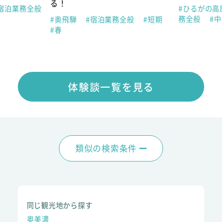
る！
宿泊業務全般
#ひるがの高
務全般
#
#奥飛騨
#宿泊業務全般
#短期
#春
体験談一覧を見る
類似の検索条件
同じ観光地から探す
奥美濃