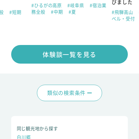
びました
#ひるがの高原
#岐阜県
#宿泊業
務全般
#中期
#夏
全般
#短期
#飛騨高山
ベル・受付
体験談一覧を見る
類似の検索条件
同じ観光地から探す
白川郷