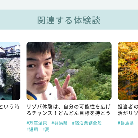
関連する体験談
性を広げ
担当者の対応の良さと安定した寮生
はじめ
を持とう
活がリゾバのきっかけ
上に楽
務全般
#群馬県
#宿泊業務全般
#中期
#夏
#草津温
#レスト