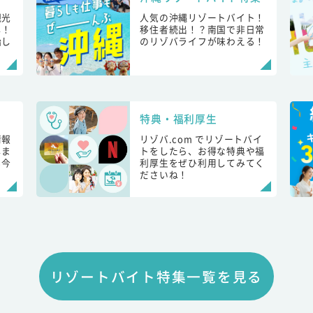
観光
人気の沖縄リゾートバイト！
し！
移住者続出！？南国で非日常
始し
のリゾバライフが味わえる！
特典・福利厚生
情報
リゾバ.com でリゾートバイ
しま
トをしたら、お得な特典や福
も今
利厚生をぜひ利用してみてく
ださいね！
リゾートバイト特集一覧を見る