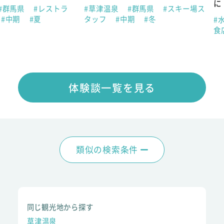
に！
#レストラ
#草津温泉
#群馬県
#スキー場ス
#夏
タッフ
#中期
#冬
#水上
#群
食店
#短
体験談一覧を見る
類似の検索条件
同じ観光地から探す
草津温泉