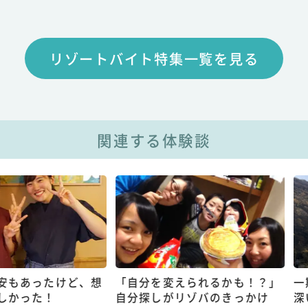
リゾートバイト特集一覧を見る
関連する体験談
たけど、想
「自分を変えられるかも！？」
一期一会の
！
自分探しがリゾバのきっかけ
深い人間関