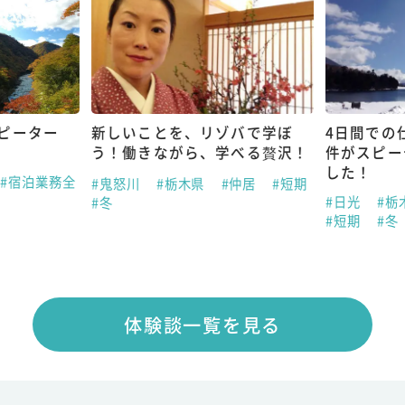
ピーター
新しいことを、リゾバで学ぼ
4日間での
う！働きながら、学べる贅沢！
件がスピー
した！
#宿泊業務全
#鬼怒川
#栃木県
#仲居
#短期
#日光
#栃
#冬
#短期
#冬
体験談一覧を見る