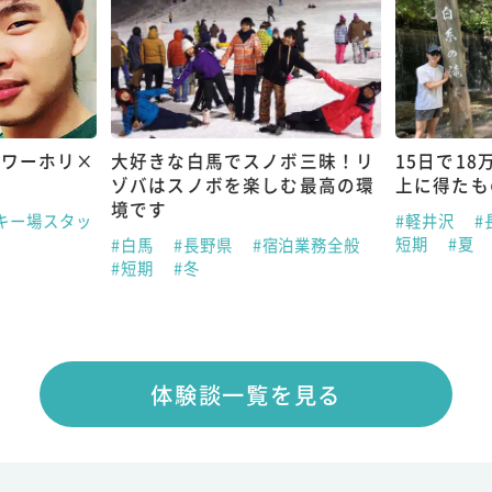
 ワーホリ×
大好きな白馬でスノボ三昧！リ
15日で1
ゾバはスノボを楽しむ最高の環
上に得たも
境です
キー場スタッ
#軽井沢
#
短期
#夏
#白馬
#長野県
#宿泊業務全般
#短期
#冬
体験談一覧を見る