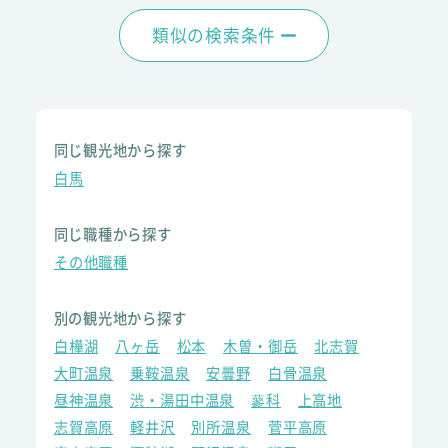
類似の検索条件
同じ観光地から探す
白馬
同じ職種から探す
その他職種
別の観光地から探す
白樺湖
八ヶ岳
松本
木曽・御岳
北志賀
大町温泉
乗鞍温泉
安曇野
白骨温泉
昼神温泉
渋・湯田中温泉
蓼科
上高地
志賀高原
軽井沢
別所温泉
菅平高原