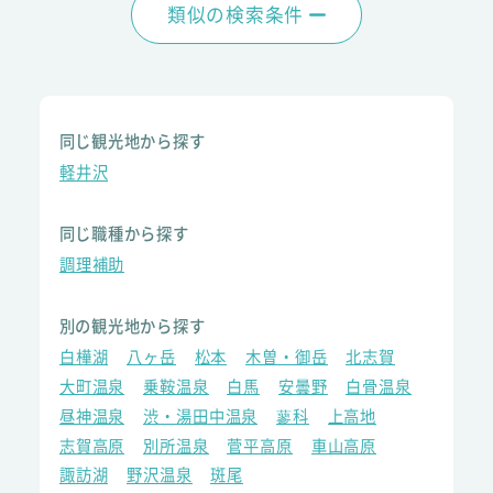
類似の検索条件
同じ観光地から探す
軽井沢
同じ職種から探す
調理補助
別の観光地から探す
白樺湖
八ヶ岳
松本
木曽・御岳
北志賀
大町温泉
乗鞍温泉
白馬
安曇野
白骨温泉
昼神温泉
渋・湯田中温泉
蓼科
上高地
志賀高原
別所温泉
菅平高原
車山高原
諏訪湖
野沢温泉
斑尾