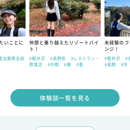
たいことに
仲間と乗り越えたリゾートバイ
未経験のフ
ト！
ンジ！
宿泊業務全般
#軽井沢
#長野県
#レストラン・
#軽井沢
#
飲食店
#中期
#春
#夏
#長期
#冬
体験談一覧を見る