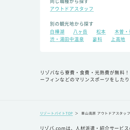
同じ職種から探す
アウトドアスタッフ
別の観光地から探す
白樺湖
八ヶ岳
松本
木曽・
渋・湯田中温泉
蓼科
上高地
リゾバなら寮費・食費・光熱費が無料！
ーフィンなどのマリンスポーツをしたり
リゾートバイトTOP
＞
車山高原 アウトドアスタッ
リゾバ.comは、人材派遣・紹介サービ