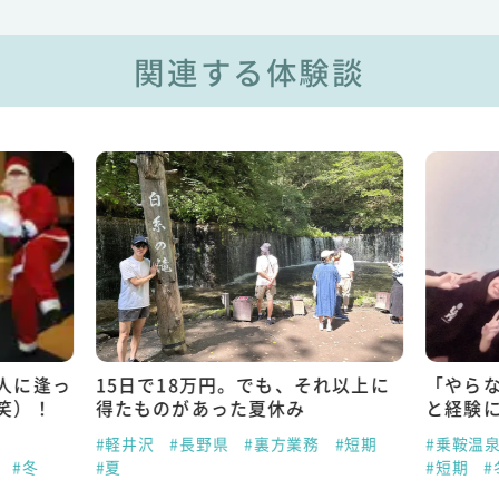
関連する体験談
人に逢っ
15日で18万円。でも、それ以上に
「やら
笑）！
得たものがあった夏休み
と経験
#軽井沢
#長野県
#裏方業務
#短期
#乗鞍温
#冬
#夏
#短期
#