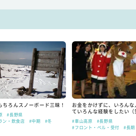
もちろんスノーボード三昧！
お金をかけずに、いろんな
ていろんな経験をしたい（
原
#長野県
ラン・飲食店
#中期
#冬
#車山高原
#長野県
#フロント・ベル・受付
#長期