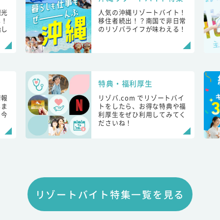
観光
人気の沖縄リゾートバイト！
し！
移住者続出！？南国で非日常
始し
のリゾバライフが味わえる！
特典・福利厚生
情報
リゾバ.com でリゾートバイ
しま
トをしたら、お得な特典や福
も今
利厚生をぜひ利用してみてく
ださいね！
リゾートバイト特集一覧を見る