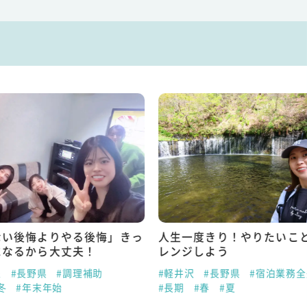
ない後悔よりやる後悔」きっ
人生一度きり！やりたいこ
になるから大丈夫！
レンジしよう
泉
#長野県
#調理補助
#軽井沢
#長野県
#宿泊業務全
冬
#年末年始
#長期
#春
#夏