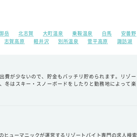
御岳
北志賀
大町温泉
乗鞍温泉
白馬
安曇野
志賀高原
軽井沢
別所温泉
菅平高原
諏訪湖
出費が少ないので、貯金もバッチリ貯められます。リゾー
、冬はスキー・スノーボードをしたりと勤務地によって楽
フ
スのヒューマニックが運営するリゾートバイト専門の求人検索