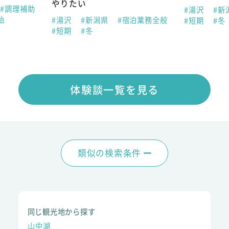
やりたい
#調理補助
#湯沢
#新
始
#湯沢
#新潟県
#宿泊業務全般
#短期
#冬
#短期
#冬
体験談一覧を見る
類似の検索条件
同じ観光地から探す
山中湖