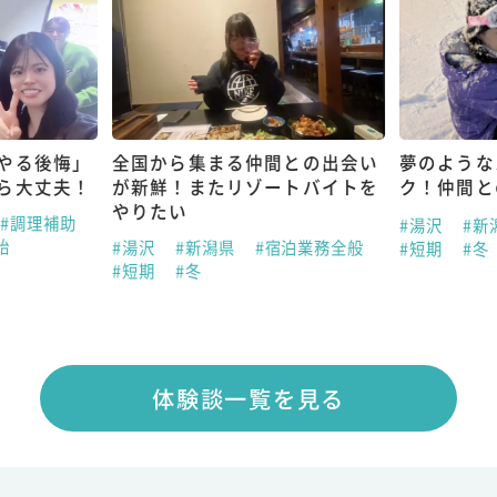
やる後悔」
全国から集まる仲間との出会い
夢のような
ら大丈夫！
が新鮮！またリゾートバイトを
ク！仲間と
やりたい
#調理補助
#湯沢
#新
始
#湯沢
#新潟県
#宿泊業務全般
#短期
#冬
#短期
#冬
体験談一覧を見る