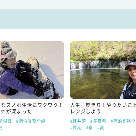
うなスノボ生活にワクワク！
人生一度きり！やりたいこ
の絆が深まった
レンジしよう
新潟県
#宿泊業務全般
#軽井沢
#長野県
#宿泊業務全
冬
#長期
#春
#夏