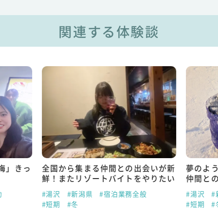
関連する体験談
悔」きっ
全国から集まる仲間との出会いが新
夢のよ
鮮！またリゾートバイトをやりたい
仲間と
助
#湯沢
#新潟県
#宿泊業務全般
#湯沢
#
#短期
#冬
#短期
#