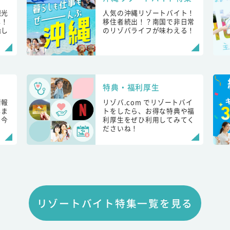
観光
人気の沖縄リゾートバイト！
し！
移住者続出！？南国で非日常
始し
のリゾバライフが味わえる！
特典・福利厚生
情報
リゾバ.com でリゾートバイ
しま
トをしたら、お得な特典や福
も今
利厚生をぜひ利用してみてく
ださいね！
リゾートバイト特集一覧を見る