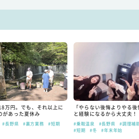
で18万円。でも、それ以上に
「やらない後悔よりやる後
のがあった夏休み
と経験になるから大丈夫！
#長野県
#裏方業務
#短期
#乗鞍温泉
#長野県
#調理補
#短期
#冬
#年末年始