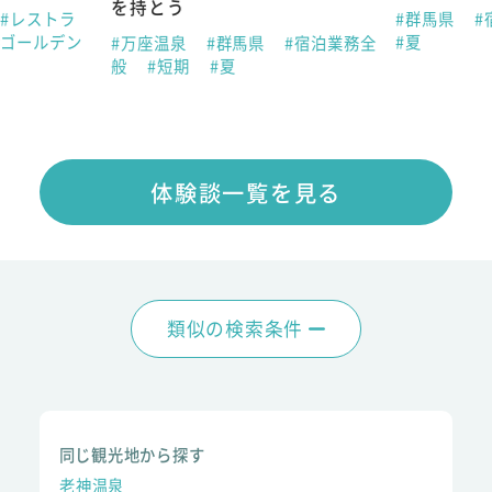
を持とう
#レストラ
#群馬県
#
#ゴールデン
#夏
#万座温泉
#群馬県
#宿泊業務全
般
#短期
#夏
体験談一覧を見る
類似の検索条件
同じ観光地から探す
老神温泉