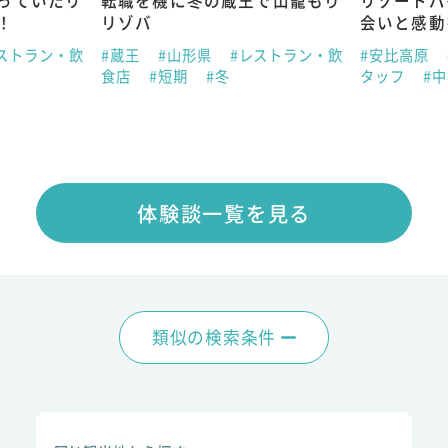
っていたリ
転職を機に冬の蔵王で山籠もり
リゾートバ
！
リゾバ
会いと感動
ストラン・飲
#蔵王
#山形県
#レストラン・飲
#安比高原
食店
#短期
#冬
タッフ
#
体験談一覧を見る
類似の検索条件