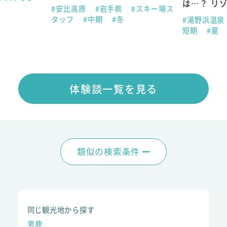
は…？ リ
#安比高原
#岩手県
#スキー場ス
タッフ
#中期
#冬
#湯野浜温泉
短期
#夏
体験談一覧を見る
類似の検索条件
同じ観光地から探す
男鹿