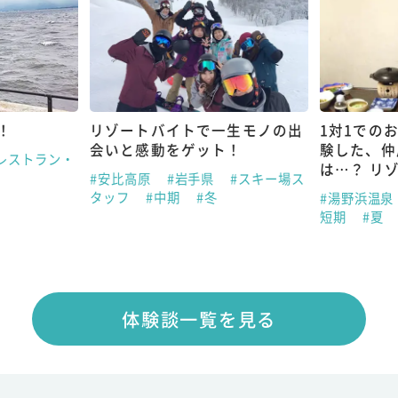
！
リゾートバイトで一生モノの出
1対1での
会いと感動をゲット！
験した、仲
レストラン・
は…？ リ
#安比高原
#岩手県
#スキー場ス
タッフ
#中期
#冬
#湯野浜温泉
短期
#夏
体験談一覧を見る