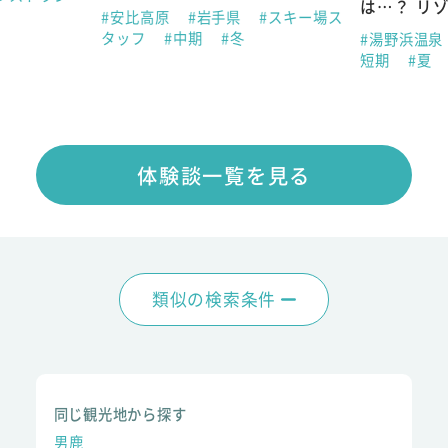
は…？ リ
#安比高原
#岩手県
#スキー場ス
タッフ
#中期
#冬
#湯野浜温泉
短期
#夏
体験談一覧を見る
類似の検索条件
同じ観光地から探す
男鹿