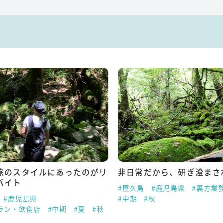
旅のスタイルにあったのがリ
非日常だから、研ぎ澄まさ
バイト
#屋久島
#鹿児島県
#裏方業
#鹿児島県
#中期
#秋
ラン・飲食店
#中期
#夏
#秋