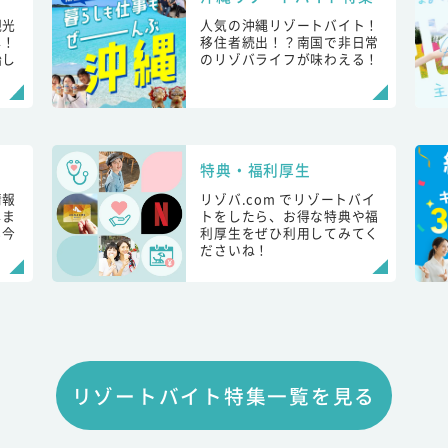
観光
人気の沖縄リゾートバイト！
し！
移住者続出！？南国で非日常
始し
のリゾバライフが味わえる！
特典・福利厚生
情報
リゾバ.com でリゾートバイ
しま
トをしたら、お得な特典や福
も今
利厚生をぜひ利用してみてく
ださいね！
リゾートバイト特集一覧を見る