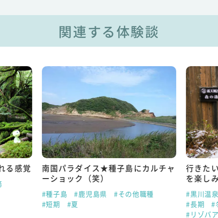
関連する体験談
れる感覚
南国パラダイス★種子島にカルチャ
行きた
ーショック（笑）
を楽し
務
#種子島
#鹿児島県
#その他職種
#黒川温
#短期
#夏
#長期
#
#リゾバ