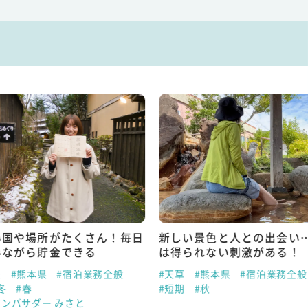
い国や場所がたくさん！毎日
新しい景色と人との出会い
みながら貯金できる
は得られない刺激がある！
泉
#熊本県
#宿泊業務全般
#天草
#熊本県
#宿泊業務全般
冬
#春
#短期
#秋
アンバサダー みさと