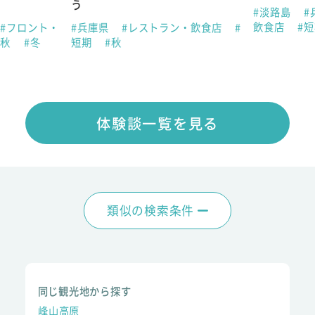
う
#淡路島
#
飲食店
#
#フロント・
#兵庫県
#レストラン・飲食店
#
#秋
#冬
短期
#秋
体験談一覧を見る
類似の検索条件
同じ観光地から探す
峰山高原