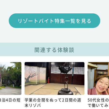
リゾートバイト特集一覧を見る
関連する体験談
3泊4日の短
学業の合間をぬって2日間の週
50代女性
末リゾバ
で働いてみ