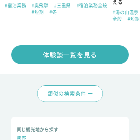
える
県
#宿泊業務
#奥飛騨
#三重県
#宿泊業務全般
#短期
#冬
#湯の山温泉
全般
#短
体験談一覧を見る
類似の検索条件
同じ観光地から探す
熊野