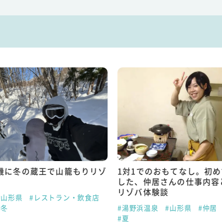
機に冬の蔵王で山籠もりリゾ
1対1でのおもてなし。初
した、仲居さんの仕事内容
リゾバ体験談
#山形県
#レストラン・飲食店
#冬
#湯野浜温泉
#山形県
#仲居
#夏