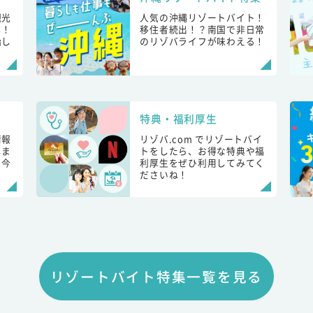
観光
人気の沖縄リゾートバイト！
し！
移住者続出！？南国で非日常
始し
のリゾバライフが味わえる！
特典・福利厚生
情報
リゾバ.com でリゾートバイ
しま
トをしたら、お得な特典や福
も今
利厚生をぜひ利用してみてく
ださいね！
リゾートバイト特集一覧を見る