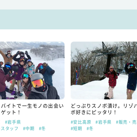
トバイトで一生モノの出会い
どっぷりスノボ漬け。リゾ
をゲット！
ボ好きにピッタリ！
原
#岩手県
#安比高原
#岩手県
#販売・
場スタッフ
#中期
#冬
#短期
#冬