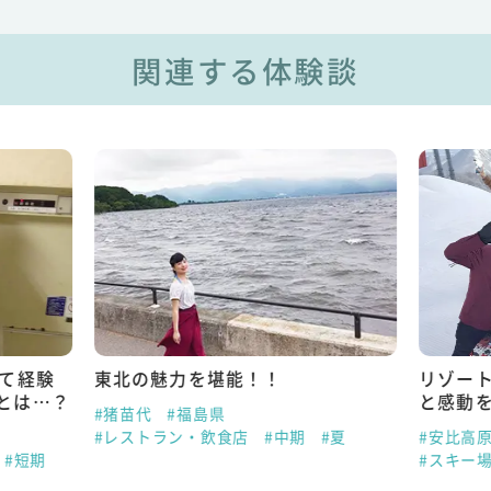
関連する体験談
めて経験
東北の魅力を堪能！！
リゾー
とは…？
と感動
#猪苗代
#福島県
#レストラン・飲食店
#中期
#夏
#安比高
#短期
#スキー