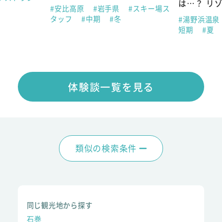
は…？ リ
#安比高原
#岩手県
#スキー場ス
タッフ
#中期
#冬
#湯野浜温泉
短期
#夏
体験談一覧を見る
類似の検索条件
同じ観光地から探す
石巻