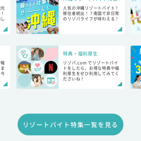
観光
人気の沖縄リゾートバイト！
し！
移住者続出！？南国で非日常
始し
のリゾバライフが味わえる！
特典・福利厚生
情報
リゾバ.com でリゾートバイ
しま
トをしたら、お得な特典や福
も今
利厚生をぜひ利用してみてく
ださいね！
リゾートバイト特集一覧を見る