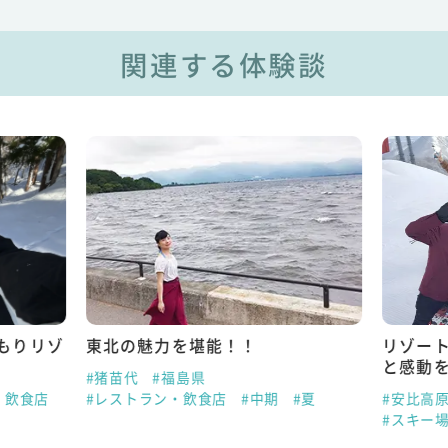
関連する体験談
もりリゾ
東北の魅力を堪能！！
リゾー
と感動
#猪苗代
#福島県
・飲食店
#レストラン・飲食店
#中期
#夏
#安比高
#スキー