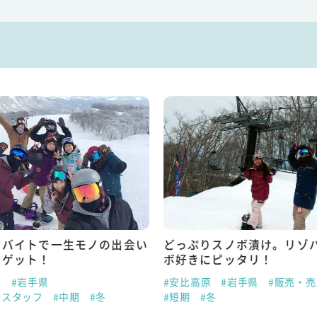
トバイトで一生モノの出会い
どっぷりスノボ漬け。リゾ
をゲット！
ボ好きにピッタリ！
原
#岩手県
#安比高原
#岩手県
#販売・
場スタッフ
#中期
#冬
#短期
#冬