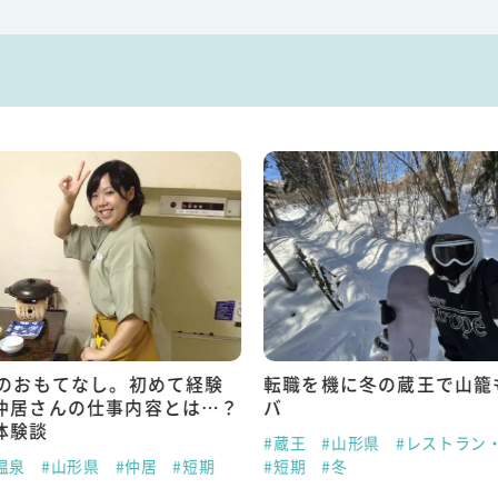
でのおもてなし。初めて経験
転職を機に冬の蔵王で山籠
仲居さんの仕事内容とは…？
バ
体験談
#蔵王
#山形県
#レストラン
温泉
#山形県
#仲居
#短期
#短期
#冬