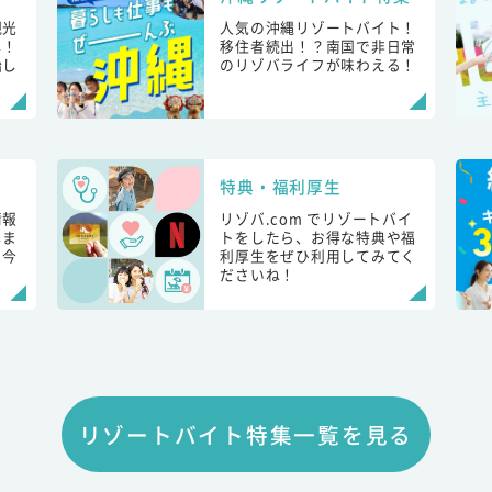
観光
人気の沖縄リゾートバイト！
し！
移住者続出！？南国で非日常
始し
のリゾバライフが味わえる！
特典・福利厚生
情報
リゾバ.com でリゾートバイ
しま
トをしたら、お得な特典や福
も今
利厚生をぜひ利用してみてく
ださいね！
リゾートバイト特集一覧を見る