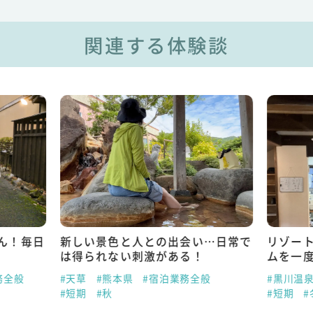
関連する体験談
ん！毎日
新しい景色と人との出会い…日常で
リゾー
は得られない刺激がある！
ムを一
務全般
#天草
#熊本県
#宿泊業務全般
#黒川温
#短期
#秋
#短期
#