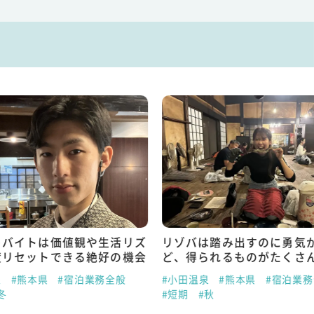
トバイトは価値観や生活リズ
リゾバは踏み出すのに勇気
度リセットできる絶好の機会
ど、得られるものがたくさ
泉
#熊本県
#宿泊業務全般
#小田温泉
#熊本県
#宿泊業
冬
#短期
#秋