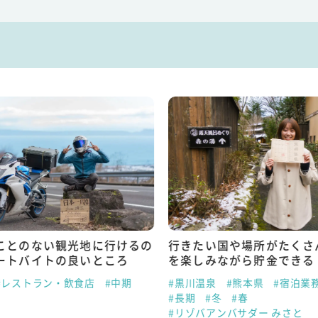
ことのない観光地に行けるの
行きたい国や場所がたくさ
ートバイトの良いところ
を楽しみながら貯金できる
#レストラン・飲食店
#中期
#黒川温泉
#熊本県
#宿泊業
#長期
#冬
#春
#リゾバアンバサダー みさと