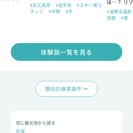
は…？ リ
#安比高原
#岩手県
#スキー場ス
タッフ
#中期
#冬
#湯野浜温泉
短期
#夏
体験談一覧を見る
類似の検索条件
同じ観光地から探す
秋保