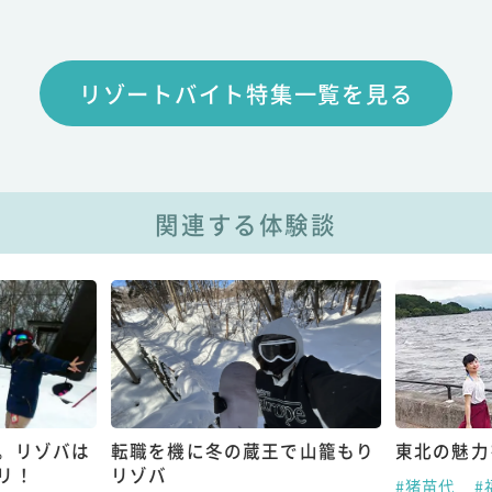
リゾートバイト特集一覧を見る
関連する体験談
。リゾバは
転職を機に冬の蔵王で山籠もり
東北の魅力
リ！
リゾバ
#猪苗代
#