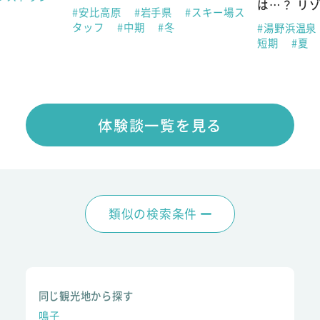
は…？ リ
#安比高原
#岩手県
#スキー場ス
タッフ
#中期
#冬
#湯野浜温泉
短期
#夏
体験談一覧を見る
類似の検索条件
同じ観光地から探す
鳴子