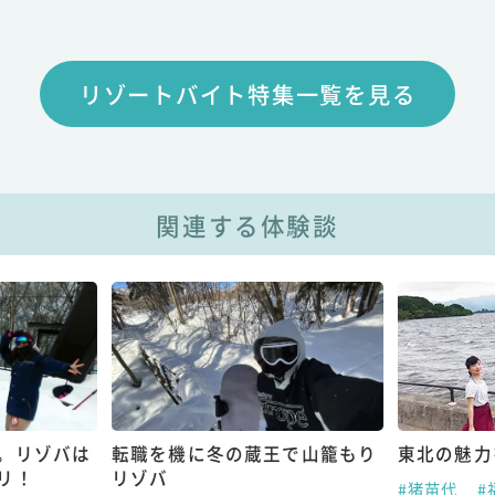
リゾートバイト特集一覧を見る
関連する体験談
。リゾバは
転職を機に冬の蔵王で山籠もり
東北の魅力
リ！
リゾバ
#猪苗代
#