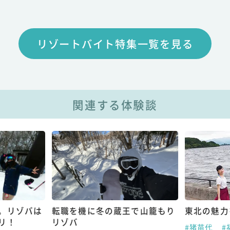
リゾートバイト特集一覧を見る
関連する体験談
。リゾバは
転職を機に冬の蔵王で山籠もり
東北の魅力
リ！
リゾバ
#猪苗代
#