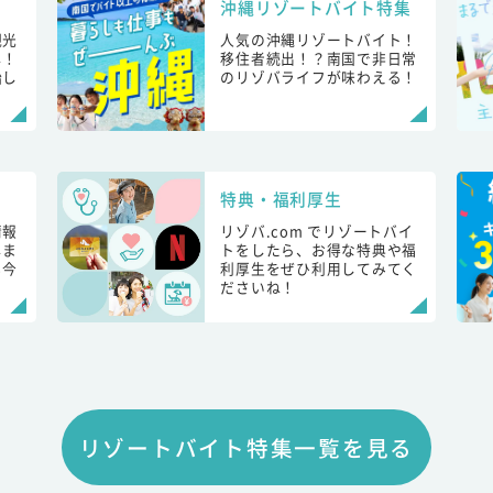
沖縄リゾートバイト特集
観光
人気の沖縄リゾートバイト！
し！
移住者続出！？南国で非日常
始し
のリゾバライフが味わえる！
特典・福利厚生
情報
リゾバ.com でリゾートバイ
しま
トをしたら、お得な特典や福
も今
利厚生をぜひ利用してみてく
ださいね！
リゾートバイト特集一覧を見る