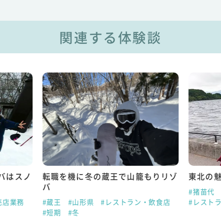
関連する体験談
バはスノ
転職を機に冬の蔵王で山籠もりリゾ
東北の
バ
#猪苗代
売店業務
#蔵王
#山形県
#レストラン・飲食店
#レスト
#短期
#冬