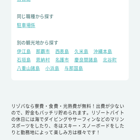
同じ職種から探す
駐車場係
別の観光地から探す
伊江島
那覇市
西表島
久米島
沖縄本島
石垣島
恩納村
名護市
慶良間諸島
北谷町
八重山諸島
小浜島
与那国島
リゾバなら寮費・食費・光熱費が無料！出費が少ない
ので、貯金もバッチリ貯められます。リゾートバイト
の休日には海でダイビングやサーフィンなどのマリン
スポーツをしたり、冬はスキー・スノーボードをした
りと勤務地によって楽しみ方は様々です！