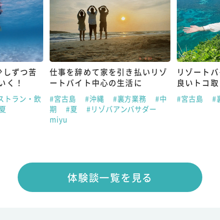
少しずつ苦
仕事を辞めて家を引き払いリゾ
リゾートバ
いく！
ートバイト中心の生活に
良いトコ取
ストラン・飲
#宮古島
#沖縄
#裏方業務
#中
#宮古島
#
#夏
期
#夏
#リゾバアンバサダー
miyu
体験談一覧を見る