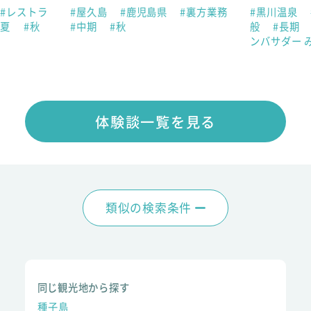
#レストラ
#屋久島
#鹿児島県
#裏方業務
#黒川温泉
#夏
#秋
#中期
#秋
般
#長期
ンバサダー 
体験談一覧を見る
類似の検索条件
同じ観光地から探す
種子島