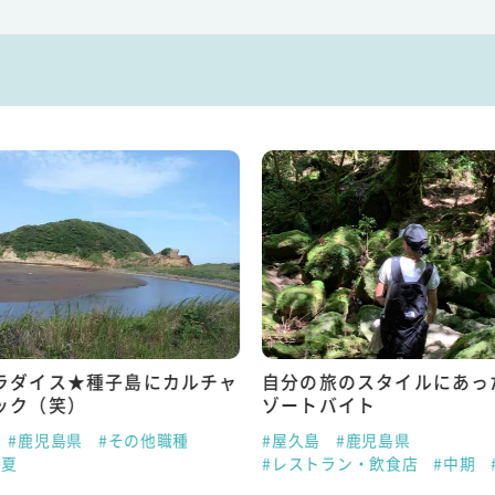
ラダイス★種子島にカルチャ
自分の旅のスタイルにあっ
ック（笑）
ゾートバイト
#鹿児島県
#その他職種
#屋久島
#鹿児島県
#夏
#レストラン・飲食店
#中期