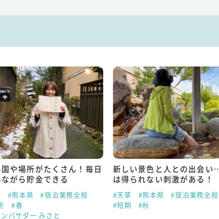
い国や場所がたくさん！毎日
新しい景色と人との出会い
みながら貯金できる
は得られない刺激がある！
泉
#熊本県
#宿泊業務全般
#天草
#熊本県
#宿泊業務全般
冬
#春
#短期
#秋
アンバサダー みさと