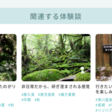
関連する体験談
たのがリ
非日常だから、研ぎ澄まされる感覚
行きた
を楽し
#屋久島
#鹿児島県
#裏方業務
#中期
#秋
#黒川温
#夏
#秋
#長期
#
#リゾバ