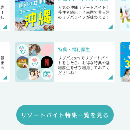
観光
人気の沖縄リゾートバイト！
し！
移住者続出！？南国で非日常
始し
のリゾバライフが味わえる！
特典・福利厚生
情報
リゾバ.com でリゾートバイ
しま
トをしたら、お得な特典や福
も今
利厚生をぜひ利用してみてく
ださいね！
リゾートバイト特集一覧を見る