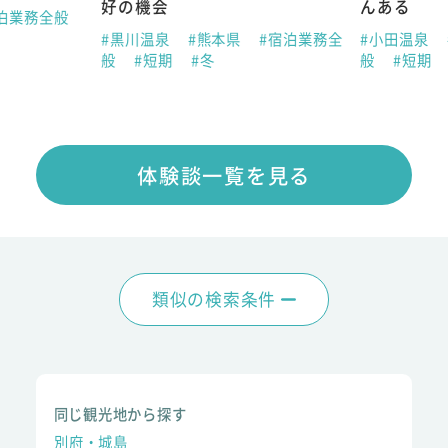
好の機会
んある
泊業務全般
#黒川温泉
#熊本県
#宿泊業務全
#小田温泉
般
#短期
#冬
般
#短期
体験談一覧を見る
類似の検索条件
同じ観光地から探す
別府・城島