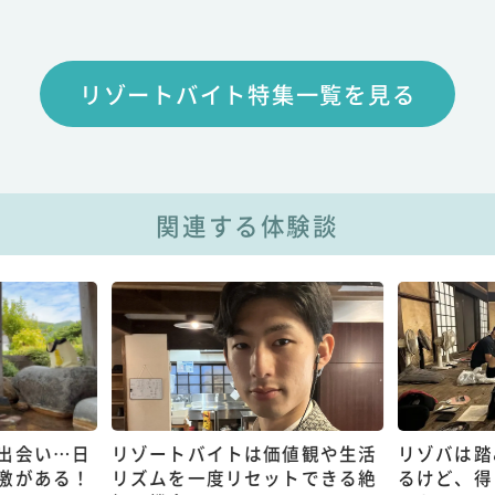
リゾートバイト特集一覧を見る
関連する体験談
出会い…日
リゾートバイトは価値観や生活
リゾバは踏
激がある！
リズムを一度リセットできる絶
るけど、得