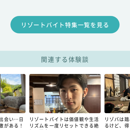
リゾートバイト特集一覧を見る
関連する体験談
出会い…日
リゾートバイトは価値観や生活
リゾバは踏
激がある！
リズムを一度リセットできる絶
るけど、得