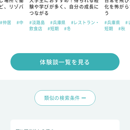
じ場所で働
大学生におすすめ！得られる経
日常を飛び
ど、リゾバ
験や学びが多く、自分の成長に
化を怖がら
つながる
う
#仲居
#中
#淡路島
#兵庫県
#レストラン・
#兵庫県
#
飲食店
#短期
#冬
短期
#秋
体験談一覧を見る
類似の検索条件