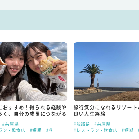
におすすめ！得られる経験や
旅行気分になれるリゾート
多く、自分の成長につながる
良い人生経験
#兵庫県
#淡路島
#兵庫県
ラン・飲食店
#短期
#冬
#レストラン・飲食店
#短期