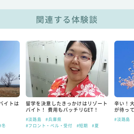
関連する体験談
バイトは
留学を決意したきっかけはリゾート
辛い！
バイト！ 費用もバッチリGET！
が待っ
#淡路島
#兵庫県
#淡路島
#冬
#フロント・ベル・受付
#短期
#夏