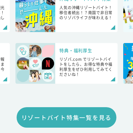
観光
人気の沖縄リゾートバイト！
し！
移住者続出！？南国で非日常
始し
のリゾバライフが味わえる！
特典・福利厚生
情報
リゾバ.com でリゾートバイ
しま
トをしたら、お得な特典や福
も今
利厚生をぜひ利用してみてく
ださいね！
リゾートバイト特集一覧を見る