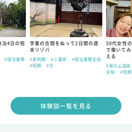
3泊4日の短
学業の合間をぬって2日間の週
50代女性
末リゾバ
で働いてみ
える
県
#宿泊業務
#奥飛騨
#三重県
#宿泊業務全般
#短期
#冬
#湯の山温泉
全般
#短
体験談一覧を見る