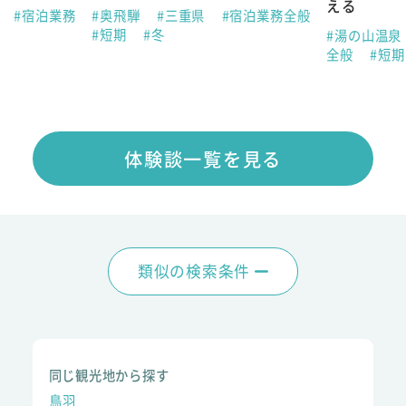
える
県
#宿泊業務
#奥飛騨
#三重県
#宿泊業務全般
#短期
#冬
#湯の山温泉
全般
#短
体験談一覧を見る
類似の検索条件
同じ観光地から探す
鳥羽