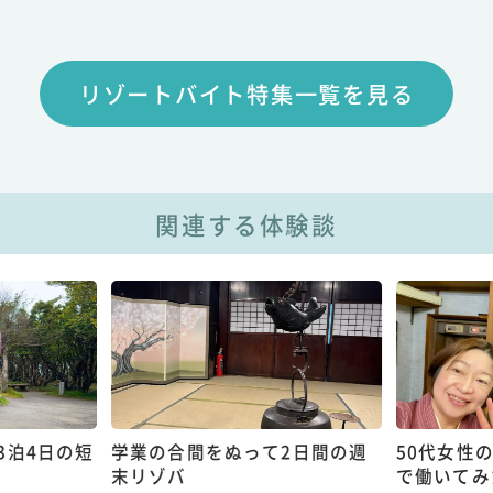
リゾートバイト特集一覧を見る
関連する体験談
3泊4日の短
学業の合間をぬって2日間の週
50代女性
末リゾバ
で働いてみ