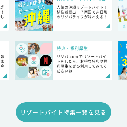
観光
人気の沖縄リゾートバイト！
し！
移住者続出！？南国で非日常
始し
のリゾバライフが味わえる！
特典・福利厚生
情報
リゾバ.com でリゾートバイ
しま
トをしたら、お得な特典や福
も今
利厚生をぜひ利用してみてく
ださいね！
リゾートバイト特集一覧を見る