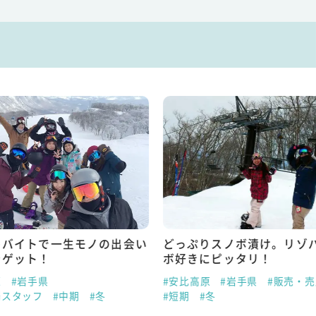
トバイトで一生モノの出会い
どっぷりスノボ漬け。リゾ
をゲット！
ボ好きにピッタリ！
原
#岩手県
#安比高原
#岩手県
#販売・
場スタッフ
#中期
#冬
#短期
#冬