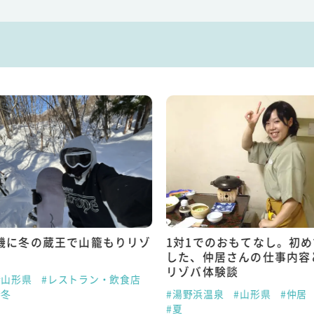
機に冬の蔵王で山籠もりリゾ
1対1でのおもてなし。初
した、仲居さんの仕事内容
リゾバ体験談
#山形県
#レストラン・飲食店
#冬
#湯野浜温泉
#山形県
#仲居
#夏