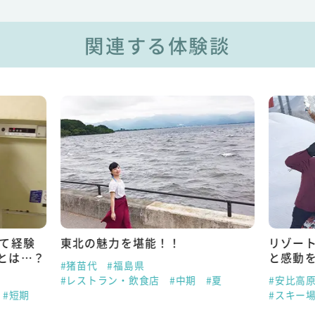
関連する体験談
めて経験
東北の魅力を堪能！！
リゾー
とは…？
と感動
#猪苗代
#福島県
#レストラン・飲食店
#中期
#夏
#安比高
#短期
#スキー