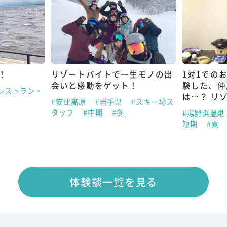
！
リゾートバイトで一生モノの出
1対1での
会いと感動をゲット！
験した、仲
レストラン・
は…？ リ
#安比高原
#岩手県
#スキー場ス
タッフ
#中期
#冬
#湯野浜温泉
短期
#夏
体験談一覧を見る