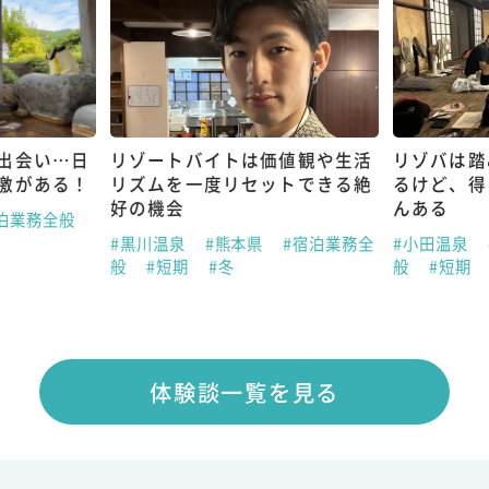
出会い…日
リゾートバイトは価値観や生活
リゾバは踏
激がある！
リズムを一度リセットできる絶
るけど、得
好の機会
んある
泊業務全般
#黒川温泉
#熊本県
#宿泊業務全
#小田温泉
般
#短期
#冬
般
#短期
体験談一覧を見る