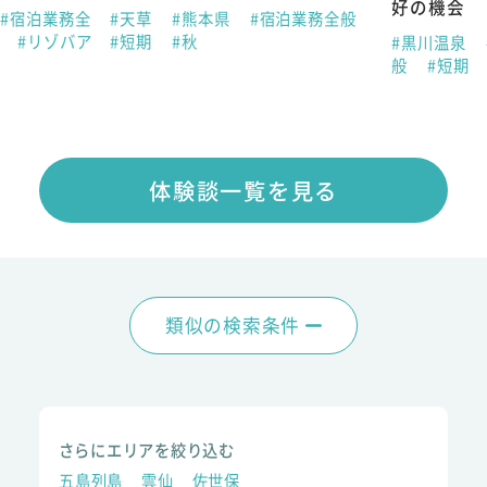
好の機会
#宿泊業務全
#天草
#熊本県
#宿泊業務全般
春
#リゾバア
#短期
#秋
#黒川温泉
般
#短期
体験談一覧を見る
類似の検索条件
さらにエリアを絞り込む
五島列島
雲仙
佐世保