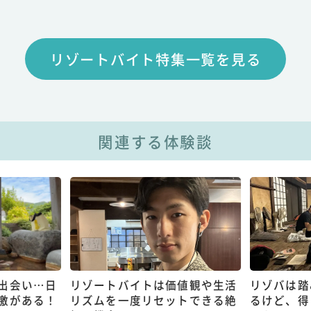
リゾートバイト特集一覧を見る
関連する体験談
出会い…日
リゾートバイトは価値観や生活
リゾバは踏
激がある！
リズムを一度リセットできる絶
るけど、得