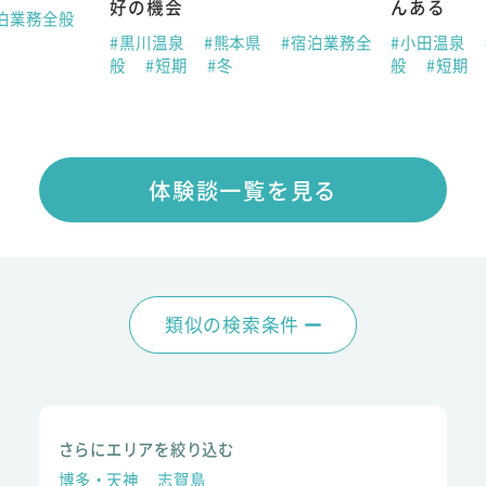
好の機会
んある
泊業務全般
#黒川温泉
#熊本県
#宿泊業務全
#小田温泉
般
#短期
#冬
般
#短期
体験談一覧を見る
類似の検索条件
さらにエリアを絞り込む
博多・天神
志賀島